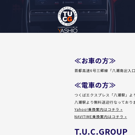
≪お車の方≫
首都高速6号三郷線「八潮南出入口
≪電車の方≫
つくばエクスプレス「八潮駅」よ
八潮駅より無料送迎行なっており
Yahoo!乗換案内はコチラ »
NAVITIME乗換案内はコチラ »
T.U.C.GRO