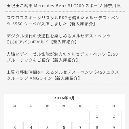
★祝★ご納車 Mercedes Benz SLC200 スポーツ 神奈川県
スワロフスキークリスタルPKGを備えたメルセデス・ベン
ツ S550 クーペが入庫しました【新入庫紹介】
デジタル世代の快適性を楽しめるメルセデス・ベンツ
C180 アバンギャルド【新入庫紹介】
力強いディーゼル性能が魅力のメルセデス・ベンツ E350
ブルーテックをご紹介【新入庫紹介】
上質な移動時間を叶えるメルセデス・ベンツ S450 エクス
クルーシブ AMGライン【新入庫紹介】
2026年8月
月
火
水
木
金
土
日
1
2
3
4
5
6
7
8
9