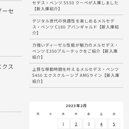
セデス・ベンツ S550 クーペが入庫しました
【新入庫紹介】
ダーセ
デジタル世代の快適性を楽しめるメルセデ
ス・ベンツ C180 アバンギャルド【新入庫紹
介】
力強いディーゼル性能が魅力のメルセデス・
ベンツ E350ブルーテックをご紹介【新入庫
紹介】
エクス
上質な移動時間を叶えるメルセデス・ベンツ
S450 エクスクルーシブ AMGライン【新入庫
紹介】
2023年2月
月
火
水
木
金
土
日
1
2
3
4
5