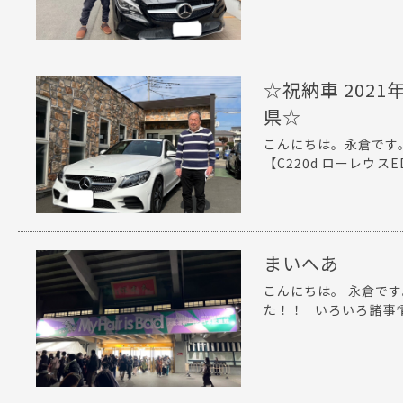
☆祝納車 2021年
県☆
こんにちは。永倉です
【C220d ローレウスED
まいへあ
こんにちは。 永倉です。
た！！ いろいろ諸事情