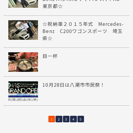
東京都☆
☆祝納車２０１５年式 Mercedes-
Benz C200ワゴンスポーツ 埼玉
県☆
目一杯
10月28日は八潮市市民祭！
1
2
3
4
5