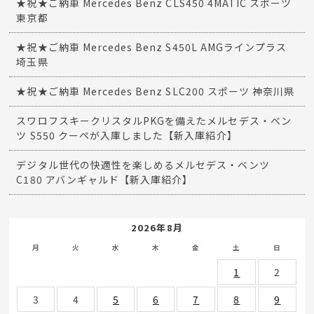
★祝★ご納車 Mercedes Benz CLS450 4MATIC スポーツ
東京都
★祝★ご納車 Mercedes Benz S450L AMGラインプラス
埼玉県
★祝★ご納車 Mercedes Benz SLC200 スポーツ 神奈川県
スワロフスキークリスタルPKGを備えたメルセデス・ベン
ツ S550 クーペが入庫しました【新入庫紹介】
デジタル世代の快適性を楽しめるメルセデス・ベンツ
C180 アバンギャルド【新入庫紹介】
2026年8月
月
火
水
木
金
土
日
1
2
3
4
5
6
7
8
9