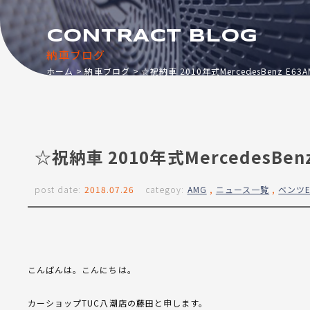
CONTRACT BLOG
納車ブログ
ホーム
納車ブログ
☆祝納車 2010年式MercedesBenz E6
☆祝納車 2010年式MercedesBen
post date:
2018.07.26
categoy:
AMG
,
ニュース一覧
,
ベンツ
こんばんは。こんにちは。
カーショップTUC八潮店の藤田と申します。