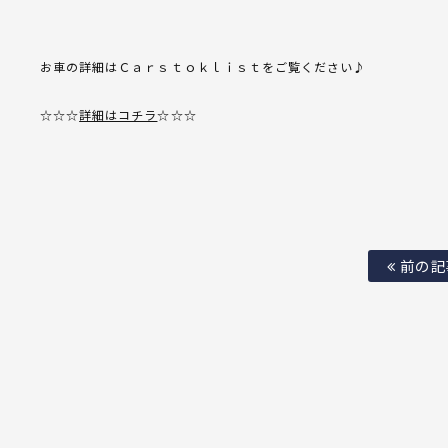
お車の詳細はＣａｒｓｔｏｋｌｉｓｔをご覧ください♪
☆☆☆
詳細はコチラ
☆☆☆
前の記