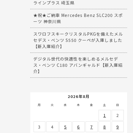
ラインプラス 埼玉県
★祝★ご納車 Mercedes Benz SLC200 スポ
ーツ 神奈川県
スワロフスキークリスタルPKGを備えたメル
セデス・ベンツ S550 クーペが入庫しました
【新入庫紹介】
デジタル世代の快適性を楽しめるメルセデ
ス・ベンツ C180 アバンギャルド【新入庫紹
介】
2026年8月
月
火
水
木
金
土
日
1
2
3
4
5
6
7
8
9