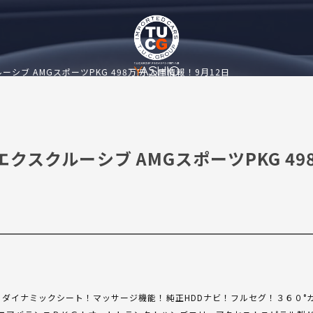
クスクルーシブ AMGスポーツPKG 498万円 入庫情報！9月12日
0h エクスクルーシブ AMGスポーツPKG 4
！ダイナミックシート！マッサージ機能！純正HDDナビ！フルセグ！３６０°