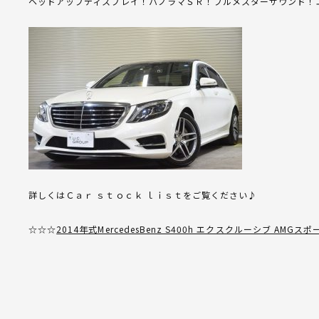
ヘッドアップディスプレイ！パノラマＳＲ！ブルメスターサウンド！
詳しくはＣａｒ ｓｔｏｃｋ ｌｉｓｔをご覧ください♪
☆☆☆
2014年式MercedesBenz S400h エクスクルーシブ AMG