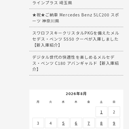
ラインプラス 埼玉県
★祝★ご納車 Mercedes Benz SLC200 スポ
ーツ 神奈川県
スワロフスキークリスタルPKGを備えたメル
セデス・ベンツ S550 クーペが入庫しました
【新入庫紹介】
デジタル世代の快適性を楽しめるメルセデ
ス・ベンツ C180 アバンギャルド【新入庫紹
介】
2026年8月
月
火
水
木
金
土
日
1
2
3
4
5
6
7
8
9