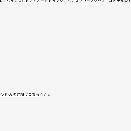
エアバランスＰＫＧ！オートトランク！ハンズフリーアクセス！ユピテル製
スポーツPKGの詳細はこちら
☆☆☆