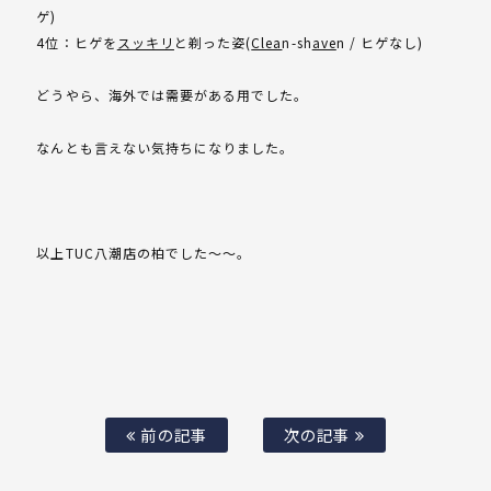
ゲ)
4位：ヒゲを
スッキリ
と剃った姿(
Clea
n-sh
ave
n / ヒゲなし)
どうやら、海外では需要がある用でした。
なんとも言えない気持ちになりました。
以上TUC八潮店の柏でした～～。
前の記事
次の記事