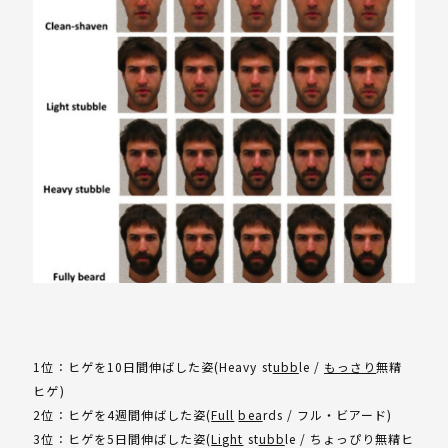
1位：ヒゲを10日間伸ばした姿(Heavy st
ubb
le /
もっさり
無精
ヒゲ)
2位：ヒゲを4週間伸ばした姿(
Full
bea
rds / フル・ビアード)
3位：ヒゲを5日間伸ばした姿(
Light
st
ubb
le / ちょっぴり無精ヒ