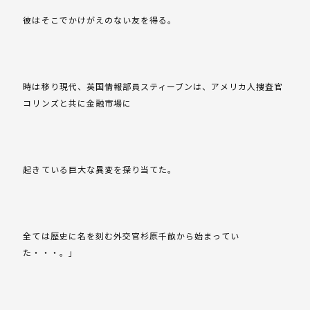
彼はそこでかけがえのない友を得る。
時は移り現代、英国情報部員スティーブンは、アメリカ人捜査官
コリンズと共に金融市場に
起きている巨大な異変を探り当てた。
全ては歴史に名を刻む外交官杉原千畝から始まってい
た・・・。」