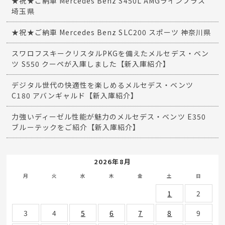
★祝★ご納車 Mercedes Benz S450L AMGラインプラス
埼玉県
★祝★ご納車 Mercedes Benz SLC200 スポーツ 神奈川県
スワロフスキークリスタルPKGを備えたメルセデス・ベン
ツ S550 クーペが入庫しました【新入庫紹介】
デジタル世代の快適性を楽しめるメルセデス・ベンツ
C180 アバンギャルド【新入庫紹介】
力強いディーゼル性能が魅力のメルセデス・ベンツ E350
ブルーテックをご紹介【新入庫紹介】
2026年8月
月
火
水
木
金
土
日
1
2
3
4
5
6
7
8
9