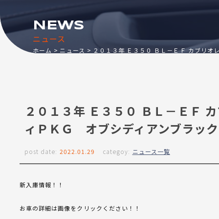
NEWS
ニュース
ホーム
ニュース
２０１３年 Ｅ３５０ ＢＬ－ＥＦ カブリ
２０１３年 Ｅ３５０ ＢＬ－ＥＦ 
ィＰＫＧ オブシディアンブラック
post date:
2022.01.29
categoy:
ニュース一覧
新入庫情報！！
お車の詳細は画像をクリックください！！