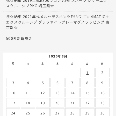
祝☆納車 2019年式E300ワゴン AVG スポーツ レザーエク
スクルーシブPKG 埼玉県☆
祝☆納車 2021年式メルセデスベンツE53ワゴン 4MATIC＋
エクスクルーシブ グラファイトグレーマグノラッピング 東
京都☆
500系新幹線2
2026年8月
月
火
水
木
金
土
日
1
2
3
4
5
6
7
8
9
10
11
12
13
14
15
16
17
18
19
20
21
22
23
24
25
26
27
28
29
30