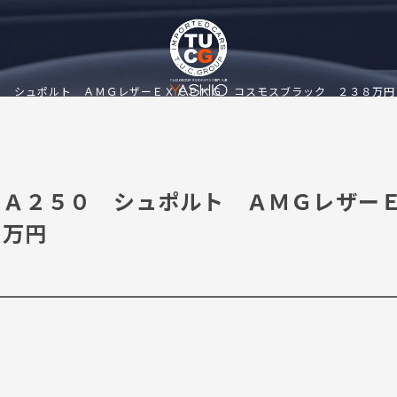
０ シュポルト ＡＭＧレザーＥＸＣＰＫＧ コスモスブラック ２３８万円
 Ａ２５０ シュポルト ＡＭＧレザー
８万円