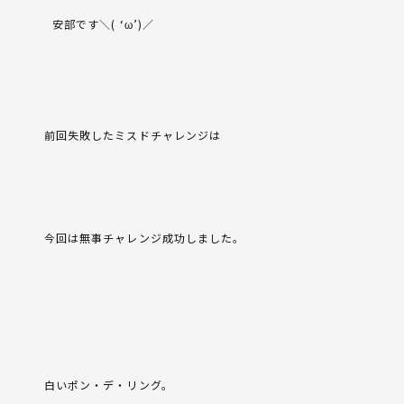
安部です＼
( ‘ω’)
／
前回失敗したミスドチャレンジは
今回は無事チャレンジ成功しました。
白いポン・デ・リング。