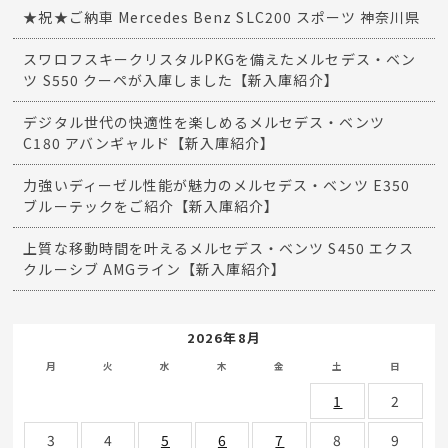
★祝★ご納車 Mercedes Benz SLC200 スポーツ 神奈川県
スワロフスキークリスタルPKGを備えたメルセデス・ベン
ツ S550 クーペが入庫しました【新入庫紹介】
デジタル世代の快適性を楽しめるメルセデス・ベンツ
C180 アバンギャルド【新入庫紹介】
力強いディーゼル性能が魅力のメルセデス・ベンツ E350
ブルーテックをご紹介【新入庫紹介】
上質な移動時間を叶えるメルセデス・ベンツ S450 エクス
クルーシブ AMGライン【新入庫紹介】
2026年8月
月
火
水
木
金
土
日
1
2
3
4
5
6
7
8
9