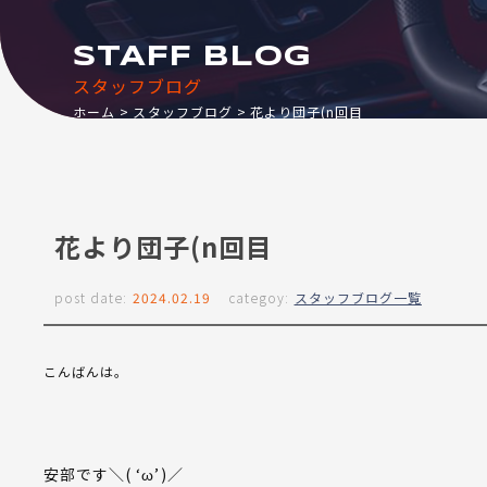
STAFF BLOG
スタッフブログ
ホーム
スタッフブログ
花より団子(n回目
花より団子(n回目
post date:
2024.02.19
categoy:
スタッフブログ一覧
こんばんは。
安部です＼( ‘ω’)／