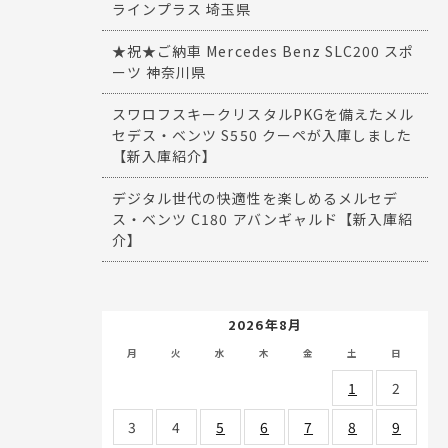
ラインプラス 埼玉県
★祝★ご納車 Mercedes Benz SLC200 スポ
ーツ 神奈川県
スワロフスキークリスタルPKGを備えたメル
セデス・ベンツ S550 クーペが入庫しました
【新入庫紹介】
デジタル世代の快適性を楽しめるメルセデ
ス・ベンツ C180 アバンギャルド【新入庫紹
介】
2026年8月
月
火
水
木
金
土
日
1
2
3
4
5
6
7
8
9