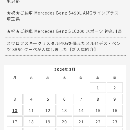
東京都
★祝★ご納車 Mercedes Benz S450L AMGラインプラス
埼玉県
★祝★ご納車 Mercedes Benz SLC200 スポーツ 神奈川県
スワロフスキークリスタルPKGを備えたメルセデス・ベン
ツ S550 クーペが入庫しました【新入庫紹介】
2026年8月
月
火
水
木
金
土
日
1
2
3
4
5
6
7
8
9
10
11
12
13
14
15
16
17
18
19
20
21
22
23