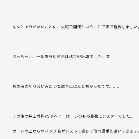
なんとありがたいことに、火曜日開催ということで家で観戦しました
ぶっちゃけ、一番面白い試合は武井VS比嘉でした。笑
あの魂の削り合いみたいな試合はほんと熱かったです。。。
その後の井上尚弥VSドヘニーは、いつもの最強モンスターでした。
ガードの上からのパンチ音がドスって感じで他の選手と違いすぎます