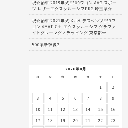
祝☆納車 2019年式E300ワゴン AVG スポー
ツ レザーエクスクルーシブPKG 埼玉県☆
祝☆納車 2021年式メルセデスベンツE53ワ
ゴン 4MATIC＋ エクスクルーシブ グラファ
イトグレーマグノラッピング 東京都☆
500系新幹線2
2026年8月
月
火
水
木
金
土
日
1
2
3
4
5
6
7
8
9
10
11
12
13
14
15
16
17
18
19
20
21
22
23