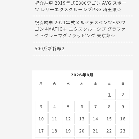
祝☆納車 2019年式E300ワゴン AVG スポー
ツ レザーエクスクルーシブPKG 埼玉県☆
祝☆納車 2021年式メルセデスベンツE53ワ
ゴン 4MATIC＋ エクスクルーシブ グラファ
イトグレーマグノラッピング 東京都☆
500系新幹線2
2026年8月
月
火
水
木
金
土
日
1
2
3
4
5
6
7
8
9
10
11
12
13
14
15
16
17
18
19
20
21
22
23