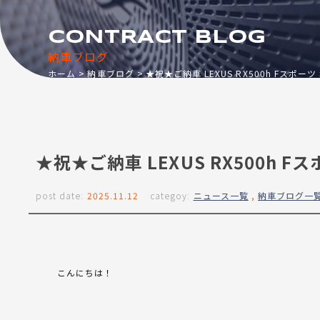
CONTRACT BLOG
納車ブログ
ホーム
納車ブログ
★祝★ご納車 LEXUS RX500h Fスポーツ
★祝★ご納車 LEXUS RX500h F
post date:
2025.11.12
categoy:
ニュース一覧
,
納車ブログ一
こんにちは！