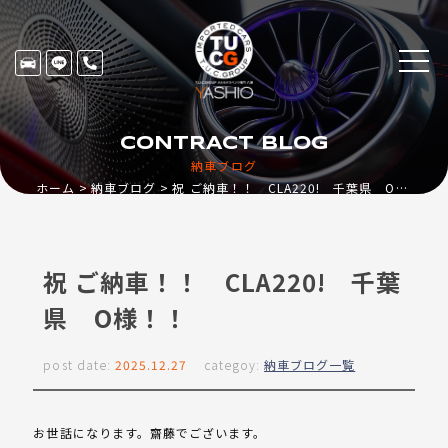
CONTRACT BLOG
納車ブログ
ホーム
納車ブログ
祝 ご納車！！ CLA220! 千葉県 O様！！
祝 ご納車！！ CLA220! 千葉
県 O様！！
post date:
2025.12.27
categoy:
納車ブログ一覧
お世話になります。齋藤でございます。