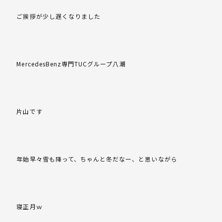
ご挨拶が少し遅くなりました
MercedesBenz専門TUCグループ八潮
片山です
年始早々雪も降って、ちゃんと冬だなー、と思いながら
寝正月ｗ