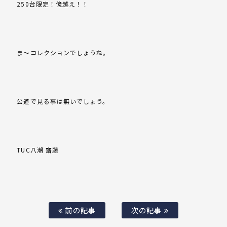
250台限定！億越え！！
ま～コレクションでしょうね。
公道で見る事は無いでしょう。
TUC八潮 齋藤
前の記事
次の記事