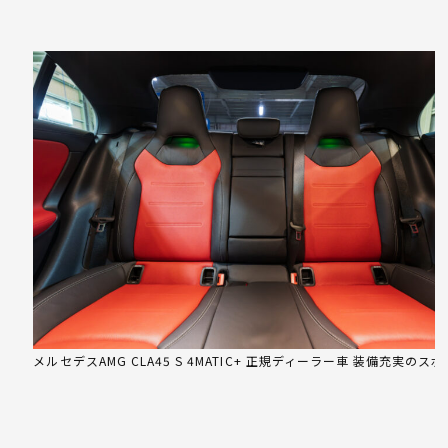
メルセデスAMG CLA45 S 4MATIC+ 正規ディーラー車 装備充実のス