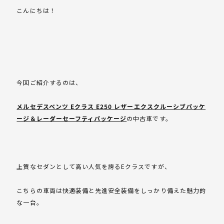
こんにちは！
今回ご紹介するのは、
メルセデスベンツ Eクラス E250 レザーエクスクルーシブパッケ
ージ＆レーダーセーフティパッケージ
の中古車です。
上質なセダンとして高い人気を誇るEクラスですが、
こちらの車両は快適装備と先進安全装備をしっかり備えた魅力的
な一台。