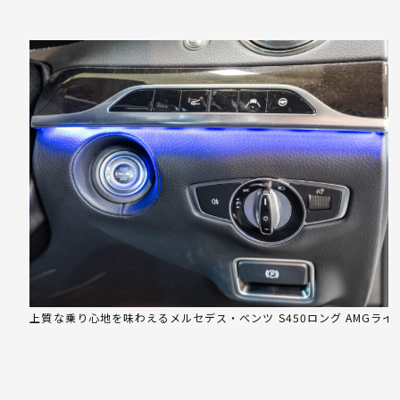
上質な乗り心地を味わえるメルセデス・ベンツ S450ロング AMGライ