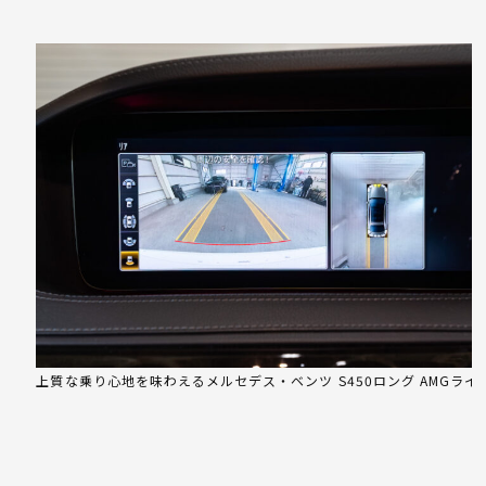
上質な乗り心地を味わえるメルセデス・ベンツ S450ロング AMGライ