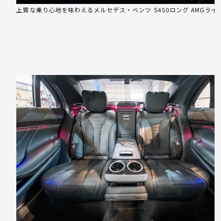
上質な乗り心地を味わえるメルセデス・ベンツ S450ロング AMGライ