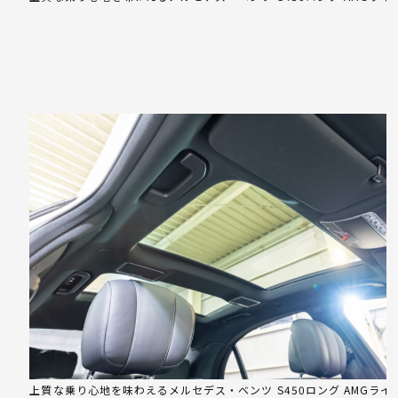
上質な乗り心地を味わえるメルセデス・ベンツ S450ロング AMGライ