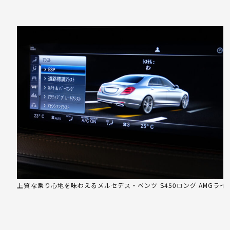
上質な乗り心地を味わえるメルセデス・ベンツ S450ロング AMGライ