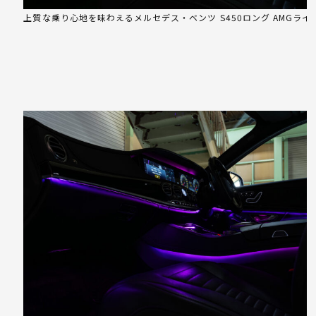
上質な乗り心地を味わえるメルセデス・ベンツ S450ロング AMGライ