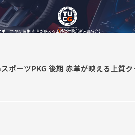
GスポーツPKG 後期 赤革が映える上質クーペ【新入庫紹介】
MGスポーツPKG 後期 赤革が映える上質