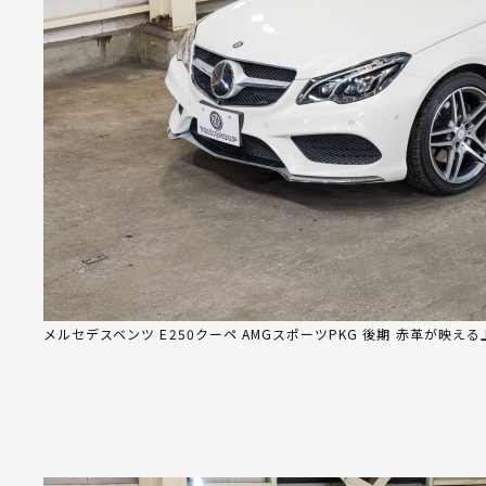
メルセデスベンツ E250クーペ AMGスポーツPKG 後期 赤革が映え