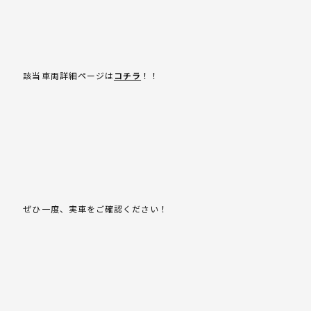
該当車両詳細ページは
コチラ
！！
ぜひ一度、実車をご確認ください！