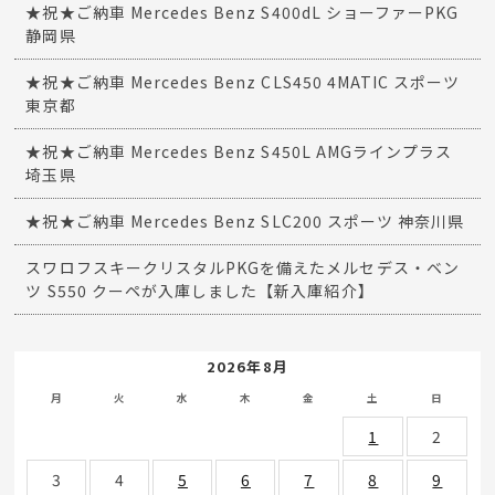
★祝★ご納車 Mercedes Benz S400dL ショーファーPKG
静岡県
★祝★ご納車 Mercedes Benz CLS450 4MATIC スポーツ
東京都
★祝★ご納車 Mercedes Benz S450L AMGラインプラス
埼玉県
★祝★ご納車 Mercedes Benz SLC200 スポーツ 神奈川県
スワロフスキークリスタルPKGを備えたメルセデス・ベン
ツ S550 クーペが入庫しました【新入庫紹介】
2026年8月
月
火
水
木
金
土
日
1
2
3
4
5
6
7
8
9