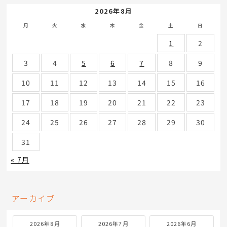
デジタル世代の快適性を楽しめるメルセデス・ベンツ
C180 アバンギャルド【新入庫紹介】
力強いディーゼル性能が魅力のメルセデス・ベンツ E350
ブルーテックをご紹介【新入庫紹介】
上質な移動時間を叶えるメルセデス・ベンツ S450 エクス
クルーシブ AMGライン【新入庫紹介】
2026年8月
月
火
水
木
金
土
日
1
2
3
4
5
6
7
8
9
10
11
12
13
14
15
16
17
18
19
20
21
22
23
24
25
26
27
28
29
30