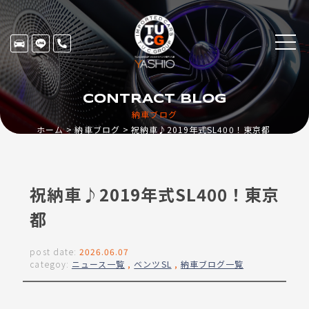
CONTRACT BLOG
納車ブログ
ホーム
納車ブログ
祝納車♪2019年式SL400！東京都
祝納車♪2019年式SL400！東京
都
post date:
2026.06.07
categoy:
ニュース一覧
,
ベンツSL
,
納車ブログ一覧