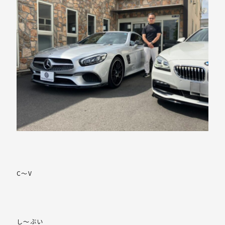
C～V
し～ぶい