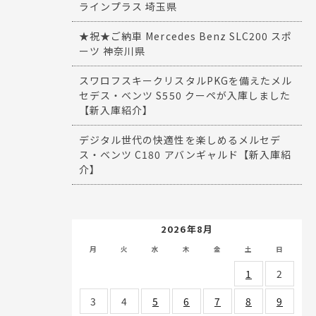
ラインプラス 埼玉県
★祝★ご納車 Mercedes Benz SLC200 スポ
ーツ 神奈川県
スワロフスキークリスタルPKGを備えたメル
セデス・ベンツ S550 クーペが入庫しました
【新入庫紹介】
デジタル世代の快適性を楽しめるメルセデ
ス・ベンツ C180 アバンギャルド【新入庫紹
介】
2026年8月
月
火
水
木
金
土
日
1
2
3
4
5
6
7
8
9