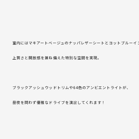
室内にはマキアートベージュのナッパレザーシートとヨットブルーイ
上質さと開放感を兼ね備えた特別な空間を実現。
ブラックアッシュウッドトリムや64色のアンビエントライトが、
昼夜を問わず優雅なドライブを演出してくれます！