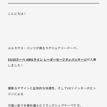
こんにちは！
メルセデス・ベンツが誇るラグジュアリークーペ、
S550クーペ AMGライン レーダーセーフティパッケージ
が入庫
しました！
優雅なデザインと圧倒的な快適性、そしてV8ツインターボエン
ジンによる
力強い走りを兼ね備えたフラッグシップクーペです。