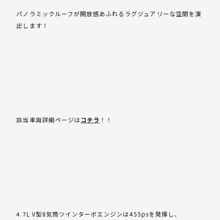
パノラミックルーフが開放感あふれるラグジュアリーな空間を演
出します！
該当車両詳細ページは
コチラ
！！
4.7L V型8気筒ツインターボエンジンは455psを発揮し、