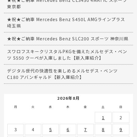
東京都
★祝★ご納車 Mercedes Benz S450L AMGラインプラス
埼玉県
★祝★ご納車 Mercedes Benz SLC200 スポーツ 神奈川県
スワロフスキークリスタルPKGを備えたメルセデス・ベン
ツ S550 クーペが入庫しました【新入庫紹介】
デジタル世代の快適性を楽しめるメルセデス・ベンツ
C180 アバンギャルド【新入庫紹介】
2026年8月
月
火
水
木
金
土
日
1
2
3
4
5
6
7
8
9