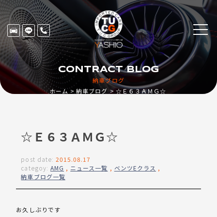
CONTRACT BLOG
納車ブログ
ホーム
納車ブログ
☆Ｅ６３ＡＭＧ☆
☆Ｅ６３ＡＭＧ☆
post date:
2015.08.17
categoy:
AMG
,
ニュース一覧
,
ベンツEクラス
,
納車ブログ一覧
お久しぶりです