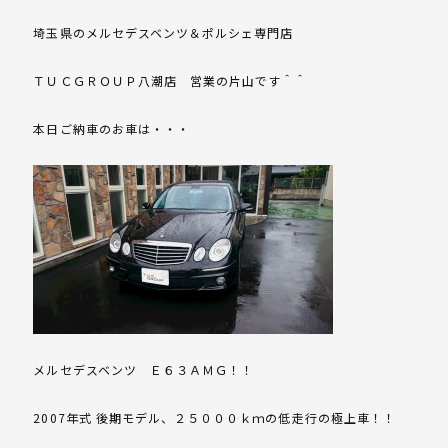
埼玉県のメルセデスベンツ＆ポルシェ専門店
ＴＵＣＧＲＯＵＰ八潮店 営業の片山です＾＾
本日ご納車のお車は・・・
メルセデスベンツ Ｅ６３ＡＭＧ！！
2007年式 後期モデル、２５０００ｋｍの低走行の極上車！！