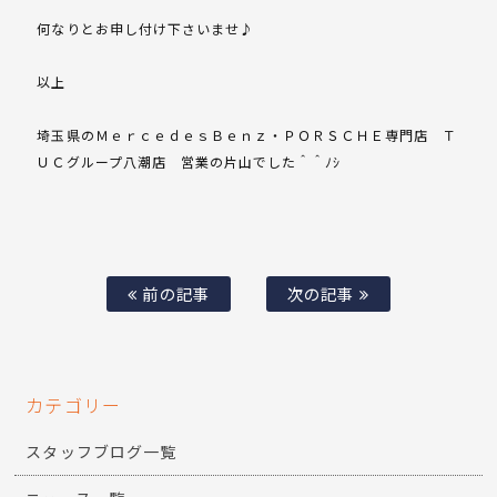
何なりとお申し付け下さいませ♪
以上
埼玉県のＭｅｒｃｅｄｅｓＢｅｎｚ・ＰＯＲＳＣＨＥ専門店 Ｔ
ＵＣグループ八潮店 営業の片山でした＾＾ﾉｼ
前の記事
次の記事
カテゴリー
スタッフブログ一覧