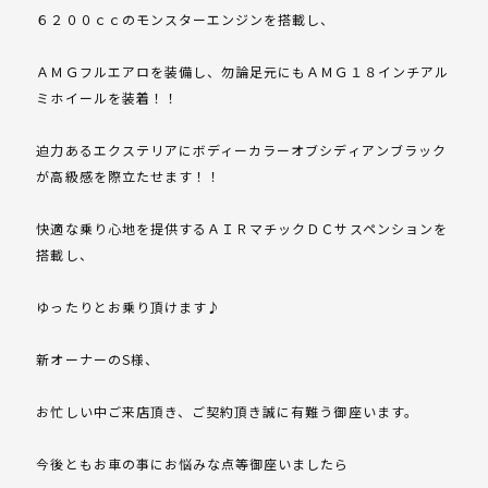
６２００ｃｃのモンスターエンジンを搭載し、
ＡＭＧフルエアロを装備し、勿論足元にもＡＭＧ１８インチアル
ミホイールを装着！！
迫力あるエクステリアにボディーカラーオブシディアンブラック
が高級感を際立たせます！！
快適な乗り心地を提供するＡＩＲマチックＤＣサスペンションを
搭載し、
ゆったりとお乗り頂けます♪
新オーナーのS様、
お忙しい中ご来店頂き、ご契約頂き誠に有難う御座います。
今後ともお車の事にお悩みな点等御座いましたら