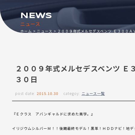
NEWS
ニュース
ホーム
ニュース
２００９年式メルセデスベンツ Ｅ３００Ａ
２００９年式メルセデスベンツ Ｅ
３０日
post date:
2015.10.30
categoy:
ニュース一覧
『Ｅクラス アバンギャルドに求めた美学。』
イリジウムシルバーＭ！！後期最終モデル！黒革！ＨＤＤナビ！地デ