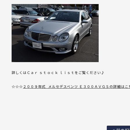
詳しくはＣａｒ ｓｔｏｃｋ ｌｉｓｔをご覧ください♪
☆☆☆
２００９年式 メルセデスベンツ Ｅ３００ＡＶＧＳの詳細はこ