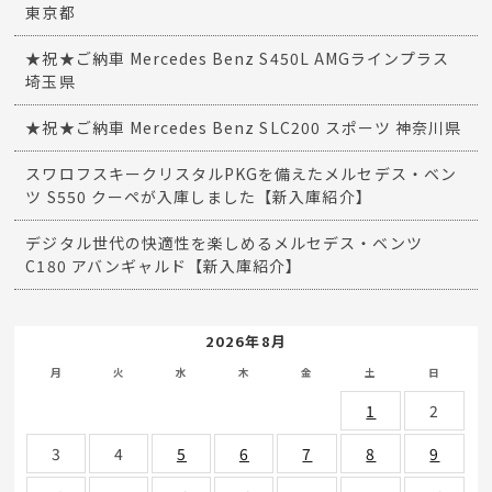
東京都
★祝★ご納車 Mercedes Benz S450L AMGラインプラス
埼玉県
★祝★ご納車 Mercedes Benz SLC200 スポーツ 神奈川県
スワロフスキークリスタルPKGを備えたメルセデス・ベン
ツ S550 クーペが入庫しました【新入庫紹介】
デジタル世代の快適性を楽しめるメルセデス・ベンツ
C180 アバンギャルド【新入庫紹介】
2026年8月
月
火
水
木
金
土
日
1
2
3
4
5
6
7
8
9