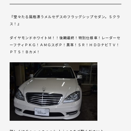
『堂々たる風格漂うメルセデスのフラッグシップセダン。Ｓクラ
ス！』
ダイヤモンドホワイトＭ！！後期最終！特別仕様車！レーダーセ
ーフティＰＫＧ！ＡＭＧスポＰ！黒革！ＳＲ！ＨＤＤナビＴＶ！
ＰＴＳ！Ｂカメ！