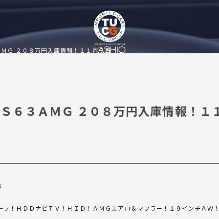
ＭＧ ２０８万円入庫情報！１１月３日
Ｓ６３ＡＭＧ ２０８万円入庫情報！１
』
ーフ！ＨＤＤナビＴＶ！ＨＩＤ！ＡＭＧエアロ＆マフラー！１９インチＡＷ