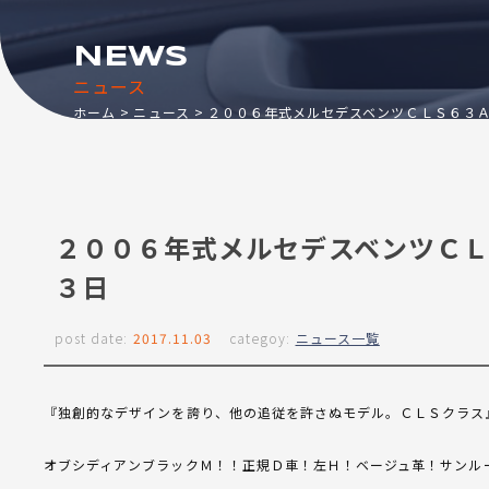
NEWS
ニュース
ホーム
ニュース
２００６年式メルセデスベンツＣＬＳ６３Ａ
２００６年式メルセデスベンツＣＬ
３日
post date:
2017.11.03
categoy:
ニュース一覧
『独創的なデザインを誇り、他の追従を許さぬモデル。ＣＬＳクラス
オブシディアンブラックＭ！！正規Ｄ車！左Ｈ！ベージュ革！サンル