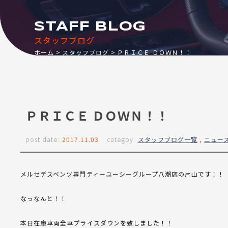
STAFF BLOG
スタッフブログ
ホーム
スタッフブログ
ＰＲＩＣＥ ＤＯＷＮ！！
ＰＲＩＣＥ ＤＯＷＮ！！
post date:
2017.11.03
categoy:
スタッフブログ一覧
,
ニュー
メルセデスベンツ専門ティーユーシーグループ八潮店の片山です！！
なっなんと！！
本日在庫車両全車プライスダウンを致しました！！