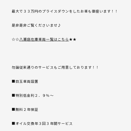
最大で３３万円のプライスダウンをしたお車も御座います！！
是非是非ご覧くださいませ♪
☆☆
八潮店在庫車両一覧はこちら
★★
勿論従来通りのサービスもご用意しております！！
■目玉車両設置
■特別低金利２．９％～
■無料２年保証
■オイル交換年３回３年間サービス