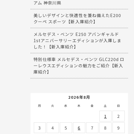
アム 神奈川県
美しいデザインと快適性を兼ね備えたE200
クーペ スポーツ【新入庫紹介】
メルセデス・ベンツ E250 アバンギャルド
1stアニバーサリーエディションが入庫しま
した！【新入庫紹介】
特別仕様車 メルセデス・ベンツ GLC220d ロ
ーレウスエディションの魅力をご紹介【新入
庫紹介】
2026年8月
月
火
水
木
金
土
日
1
2
3
4
5
6
7
8
9