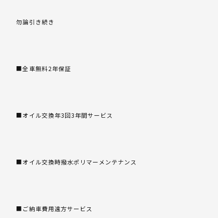
勿論引き続き
■全車無料2年保証
■オイル交換年3回3年間サービス
■オイル交換時撥水ポリマーメンテナンス
■ご納車費用遠方サービス