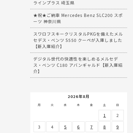
ラインプラス 埼玉県
★祝★ご納車 Mercedes Benz SLC200 スポ
ーツ 神奈川県
スワロフスキークリスタルPKGを備えたメル
セデス・ベンツ S550 クーペが入庫しました
【新入庫紹介】
デジタル世代の快適性を楽しめるメルセデ
ス・ベンツ C180 アバンギャルド【新入庫紹
介】
2026年8月
月
火
水
木
金
土
日
1
2
3
4
5
6
7
8
9