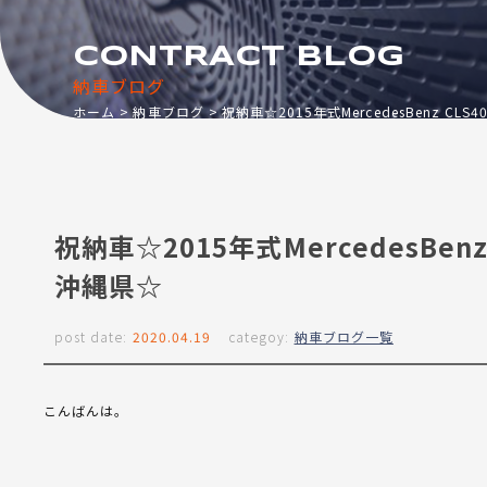
CONTRACT BLOG
納車ブログ
ホーム
納車ブログ
祝納車☆2015年式MercedesBenz C
祝納車☆2015年式MercedesBen
沖縄県☆
post date:
2020.04.19
categoy:
納車ブログ一覧
こんばんは。