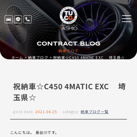
CONTRACT BLOG
納車ブログ
ホーム
納車ブログ
祝納車☆C450 4MATIC EXC 埼玉県☆
祝納車☆C450 4MATIC EXC 埼
玉県☆
post date:
2021.04.25
categoy:
納車ブログ一覧
こんにちは。 長谷川です。