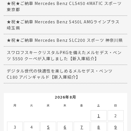
★祝★ご納車 Mercedes Benz CLS450 4MATIC スポーツ
東京都
★祝★ご納車 Mercedes Benz S450L AMGラインプラス
埼玉県
★祝★ご納車 Mercedes Benz SLC200 スポーツ 神奈川県
スワロフスキークリスタルPKGを備えたメルセデス・ベン
ツ S550 クーペが入庫しました【新入庫紹介】
デジタル世代の快適性を楽しめるメルセデス・ベンツ
C180 アバンギャルド【新入庫紹介】
2026年8月
月
火
水
木
金
土
日
1
2
3
4
5
6
7
8
9