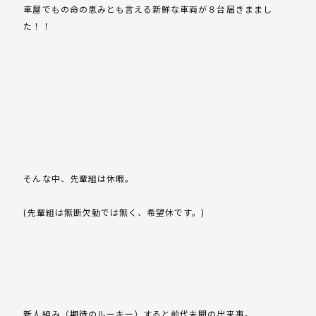
車屋でもの命の恵みとも言える新鮮な車両が８台届きままし
た！！
そんな中、先輩組は休暇。
(先輩組は無断欠勤では無く、希望休です。)
新人組み（期待のルーキー）すると前代未聞の出来事。